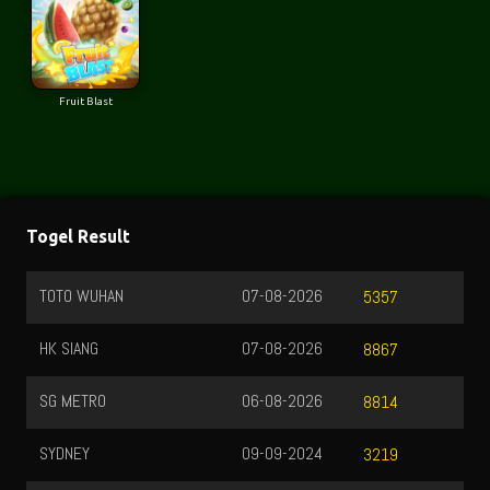
Fruit Blast
Togel Result
TOTO WUHAN
07-08-2026
5357
HK SIANG
07-08-2026
8867
SG METRO
06-08-2026
8814
SYDNEY
09-09-2024
3219