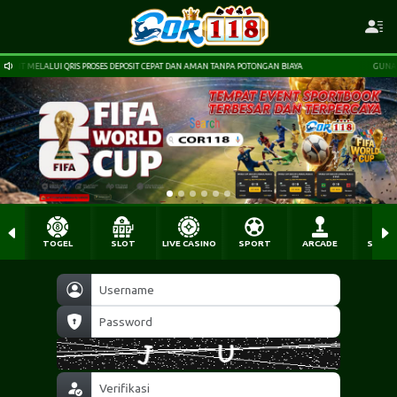
 MELALUI QRIS PROSES DEPOSIT CEPAT DAN AMAN TANPA POTONGAN BIAYA
GUNAKANLA
TOGEL
SLOT
LIVE CASINO
SPORT
ARCADE
SABU